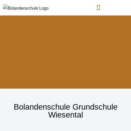
Grundschule mit einem offenen
Bolandenschule Grundschule
Ganztages-Angebot
Wiesental