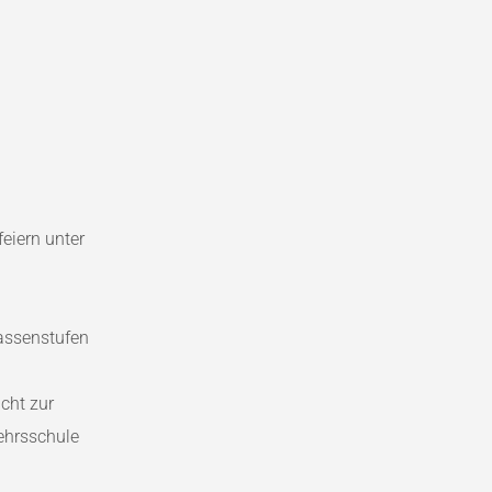
eiern unter
lassenstufen
cht zur
ehrsschule