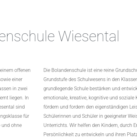
enschule Wiesental
 einem offenen
Die Bolandenschule ist eine reine Grundsc
owie einer
Grundstufe des Schulwesens in den Klassens
assen in zwei
grundlegende Schule bestärken und entwicke
rnt liegen. In
emotionale, kreative, kognitive und soziale
esental sind
fördern und fordern den eigenständigen Lei
ungsklasse für
Schülerinnen und Schüler in geeigneter We
e und ohne
Unterrichts. Wir helfen den Kindern, durch E
Persönlichkeit zu entwickeln und ihren Platz