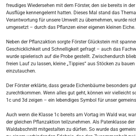
freudiges Wiedersehen mit dem Förster, den sie bereits in d
Ausflüge kennengelernt hatten. Dieses Mal stand das Thema N
Verantwortung für unsere Umwelt zu übernehmen, wurde nich
umgesetzt – durch das Pflanzen einer eigenen kleinen Eiche
Neben der Pflanzaktion sorgte Förster Glückstein mit spann
Geschicklichkeit und Schnelligkeit gefragt – auch das Fach
wurde spielerisch auf die Probe gestellt. Zwischendurch blieb
freien Lauf zu lassen, kleine „Tippies“ aus Stöcken zu baue
einzutauchen.
Der Förster erklärte, dass gerade Eichenbäume besonders g
zurechtkommen. Wenn alles gut geht, können wir vielleicht 
1c und 3d zeigen – ein lebendiges Symbol für unser gemei
Auch wenn die Klasse 1c bereits am Vortag im Wald war, war 
der gleichen Pflanzaktion teilzunehmen. Als Patenklasse der 
Waldabschnitt mitgestalten zu dürfen. So wurde das gemei