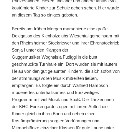
Prinzessinnen, Hexen, Indianer und andere fantasievoll
kostümierte Kinder zur Schule gehen sehen. Hier wurde
an diesem Tag so einiges geboten.
Bereits am frühen Morgen marschierte eine große
Delegation des Kienholzclubs Wiesental gemeinsam mit
den Rheinsheimer Stockriewer und ihrer Ehrenstockrieb
Sonja I unter den Klängen der
Guggemusiker Woghaislä Fudiggl in die bunt
geschmückte Turnhalle ein. Dort wurden sie mit lautem
Helau von den gut gelaunten Kindern, die sich sofort von
der stimmungsvollen Musik mitreißen ließen,
empfangen. Es folgte ein durch Walfried Hambsch
moderiertes unterhaltsames und kurzweiliges
Programm mit viel Musik und Spaß. Die Tänzerinnen
der KHC-Funkengarde zogen mit ihrem Auftritt die
Kinder gleich in ihren Bann und neben einer
Kostümprämierung sorgten Vorführungen und
Mitmachtänze einzelner Klassen für gute Laune unter