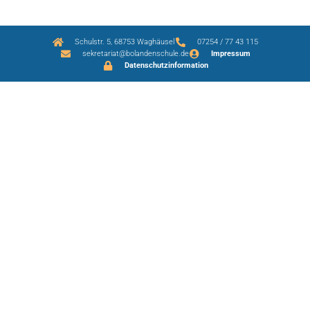
Schulstr. 5, 68753 Waghäusel
07254 / 77 43 115
sekretariat@bolandenschule.de
Impressum
Datenschutzinformation