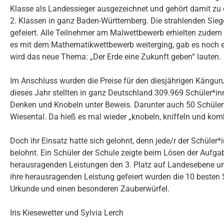
Klasse als Landessieger ausgezeichnet und gehört damit zu 
2. Klassen in ganz Baden-Württemberg. Die strahlenden Sie
gefeiert. Alle Teilnehmer am Malwettbewerb erhielten zudem
es mit dem Mathematikwettbewerb weiterging, gab es noch 
wird das neue Thema: „Der Erde eine Zukunft geben“ lauten.
Im Anschluss wurden die Preise für den diesjährigen Kängu
dieses Jahr stellten in ganz Deutschland 309.969 Schüler*inn
Denken und Knobeln unter Beweis. Darunter auch 50 Schüler
Wiesental. Da hieß es mal wieder „knobeln, kniffeln und kom
Doch ihr Einsatz hatte sich gelohnt, denn jede/r der Schüler
belohnt. Ein Schüler der Schule zeigte beim Lösen der Aufgab
herausragenden Leistungen den 3. Platz auf Landesebene und
ihre herausragenden Leistung gefeiert wurden die 10 besten 
Urkunde und einen besonderen Zauberwürfel.
Iris Kiesewetter und Sylvia Lerch